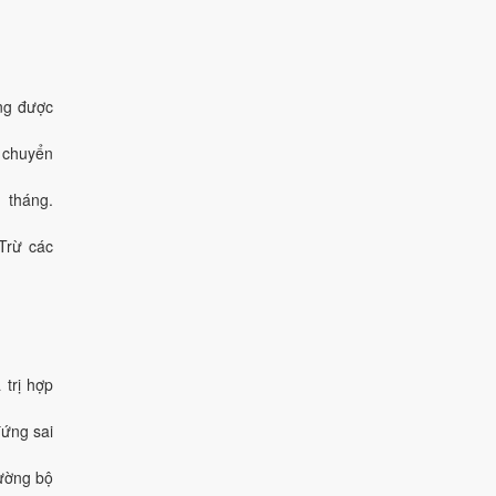
ứng được
c chuyển
1 tháng.
 Trừ các
 trị hợp
đứng sai
đường bộ