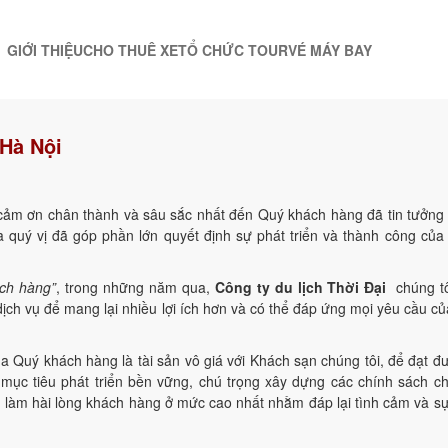
GIỚI THIỆU
CHO THUÊ XE
TỔ CHỨC TOUR
VÉ MÁY BAY
 Hà Nội
i cảm ơn chân thành và sâu sắc nhất đến Quý khách hàng đã tin tưởng
a quý vị đã góp phần lớn quyết định sự phát triển và thành công của
ách hàng”
, trong những năm qua,
Công ty du lịch Thời Đại
chúng tô
ch vụ để mang lại nhiều lợi ích hơn và có thể đáp ứng mọi yêu cầu c
ủa Quý khách hàng là tài sản vô giá với Khách sạn chúng tôi, để đạt đ
 mục tiêu phát triển bền vững, chú trọng xây dựng các chính sách 
ôn làm hài lòng khách hàng ở mức cao nhất nhằm đáp lại tình cảm và sự