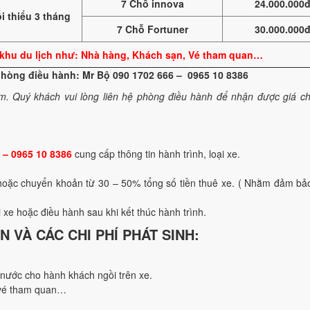
7 Chỗ innova
24.000.000
i thiểu 3 tháng
7 Chỗ Fortuner
30.000.000
ại khu du lịch như: Nhà hàng, Khách sạn, Vé tham quan…
 phòng điều hành: Mr Bộ 090 1702 666 – 0965 10 8386
m.
Quý khách vui lòng liên hệ phòng điều hành để nhận được giá ch
 – 0965 10 8386
cung cấp thông tin hành trình, loại xe.
 hoặc chuyển khoản từ 30 – 50% tổng số tiền thuê xe. ( Nhằm đảm b
i xe hoặc điều hành sau khi kết thúc hành trình.
N VÀ CÁC CHI PHÍ PHÁT SINH:
nước cho hành khách ngồi trên xe.
 vé tham quan…