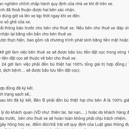
n nghiêm chỉnh chấp hành quy định của nhà xe khi đi trên xe.
ình đã thoả thuận được hai bên xác nhận.
đúng giờ và lên xe kịp thời ngay khi xe đến.
o số ghế của xe.
phải thông báo trước cho bên cho thuê xe. Nếu bên cho thuê xe đáp 
 nhận lại bằng văn bản cho bên thuê xe.
được thực hiện, bao gồm cả chương trình phát sinh bằng tiền mặt hoặ
8 giờ làm việc bên thuê xe sẽ được bảo lưu tiền đặt cọc trong vòng 
tiền đặt cọc sẽ thuộc về bên cho thuê xe.
24 giờ làm việc phải đền bù thiệt hại 100% tổng giá trị hợp đồng.(
ụt, dịch bệnh… sẽ được bảo lưu tiền đặt cọc).
ợp đồng đã ký kết.
h trạng sạch sẽ,.
u khi đã ký kết, Bên B phải đền bù thiệt hại cho bên A là 100% giá
ý do khách quan (VD như: thiên tai, tai nạn,…) hoặc do khách hàng 
o trước, bên cho thuê xe sẽ hoàn toàn không phải chịu trách nhiệm.
ây hỏng hóc xe, điểm đón/trả trái với quy định của Luật giao thông 