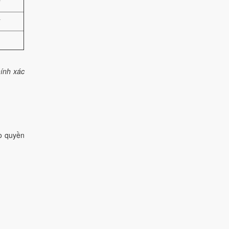
đ
đ
ính xác
ảo quyền