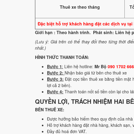
Thuê xe theo tháng
Tố
Đặc biệt hỗ trợ khách hàng đặt các dịch vụ t
Giới hạn : Theo hành trình. Phát sinh: Liên hệ
(Lưu ý: Giá trên có thể thay đổi theo từng thời điể
nhất.)
HÌNH THỨC THANH TOÁN:
Bước 1
:
Liên hệ hotline:
Mr Bộ
090 1702 666
Bước 2:
Nhận báo giá từ bên cho thuê xe
Bước 3:
Đặt cọc tiền thuê xe bằng tiền mặt
lợi cả 2 bên).
Bước 4:
Thanh toán nốt số tiền còn lại cho lá
QUYỀN LỢI, TRÁCH NHIỆM HAI BÊ
BÊN THUÊ XE:
Được hưởng bảo hiểm theo quy định của nhà 
Hỗ trợ khách hàng đặt nhà hàng, khách sạn,
Đầy đủ hoá đơn VAT.