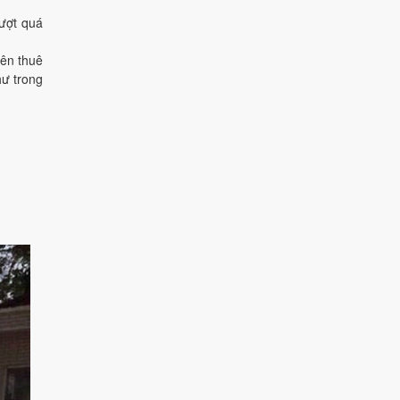
vượt quá
bên thuê
hư trong